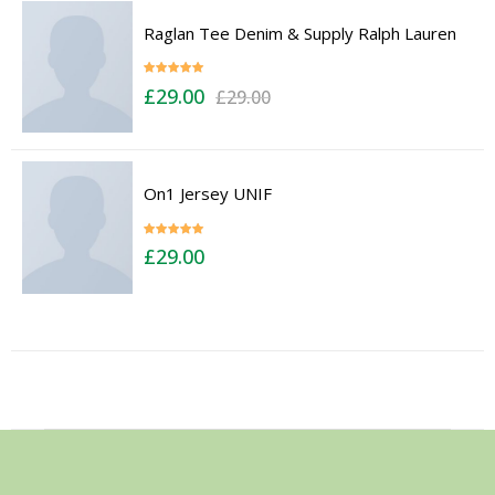
Raglan Tee Denim & Supply Ralph Lauren
Rated
5.00
£
29.00
£
29.00
out of 5
On1 Jersey UNIF
Rated
5.00
£
29.00
out of 5