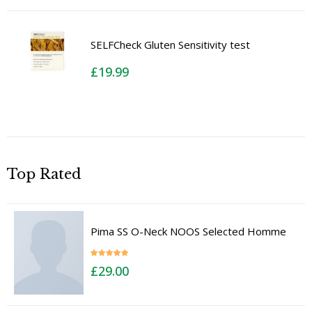
SELFCheck Gluten Sensitivity test
£
19.99
Top Rated
Pima SS O-Neck NOOS Selected Homme
Rated
5.00
£
29.00
out of 5