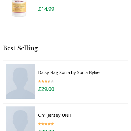
£
14.99
Best Selling
Daisy Bag Sonia by Sonia Rykiel
Rated
£
29.00
3.50
out
of 5
On1 Jersey UNIF
Rated
5.00