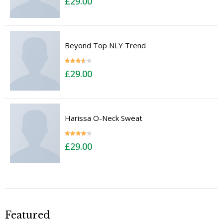
£
29.00
out of 5
Beyond Top NLY Trend
Rated
£
29.00
3.50
out
of 5
Harissa O-Neck Sweat
Rated
£
29.00
4.00
out
of 5
Featured