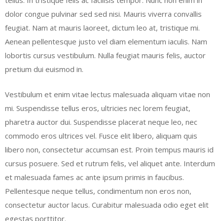
tellus. In tristique felis ac facilisis tempor. Nunc non enim in
dolor congue pulvinar sed sed nisi. Mauris viverra convallis
feugiat. Nam at mauris laoreet, dictum leo at, tristique mi.
Aenean pellentesque justo vel diam elementum iaculis. Nam
lobortis cursus vestibulum. Nulla feugiat mauris felis, auctor
pretium dui euismod in.
Vestibulum et enim vitae lectus malesuada aliquam vitae non
mi. Suspendisse tellus eros, ultricies nec lorem feugiat,
pharetra auctor dui. Suspendisse placerat neque leo, nec
commodo eros ultrices vel. Fusce elit libero, aliquam quis
libero non, consectetur accumsan est. Proin tempus mauris id
cursus posuere. Sed et rutrum felis, vel aliquet ante. Interdum
et malesuada fames ac ante ipsum primis in faucibus.
Pellentesque neque tellus, condimentum non eros non,
consectetur auctor lacus. Curabitur malesuada odio eget elit
egestas porttitor.