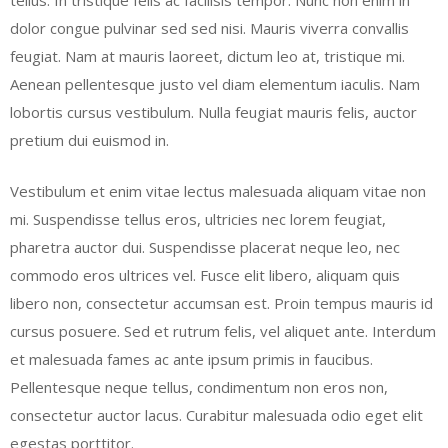
tellus. In tristique felis ac facilisis tempor. Nunc non enim in
dolor congue pulvinar sed sed nisi. Mauris viverra convallis
feugiat. Nam at mauris laoreet, dictum leo at, tristique mi.
Aenean pellentesque justo vel diam elementum iaculis. Nam
lobortis cursus vestibulum. Nulla feugiat mauris felis, auctor
pretium dui euismod in.
Vestibulum et enim vitae lectus malesuada aliquam vitae non
mi. Suspendisse tellus eros, ultricies nec lorem feugiat,
pharetra auctor dui. Suspendisse placerat neque leo, nec
commodo eros ultrices vel. Fusce elit libero, aliquam quis
libero non, consectetur accumsan est. Proin tempus mauris id
cursus posuere. Sed et rutrum felis, vel aliquet ante. Interdum
et malesuada fames ac ante ipsum primis in faucibus.
Pellentesque neque tellus, condimentum non eros non,
consectetur auctor lacus. Curabitur malesuada odio eget elit
egestas porttitor.