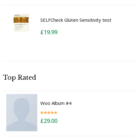
SELFCheck Gluten Sensitivity test
£
19.99
Top Rated
Woo Album #4
Rated
5.00
£
29.00
out of 5