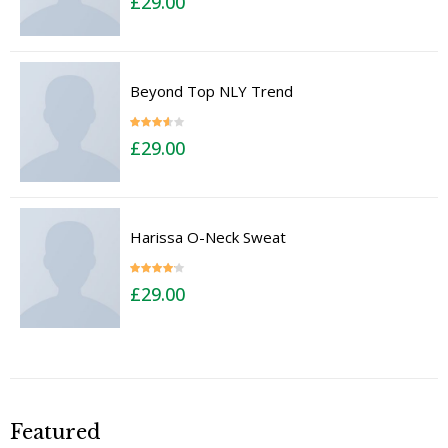
£
29.00
out of 5
Beyond Top NLY Trend
Rated
£
29.00
3.50
out
of 5
Harissa O-Neck Sweat
Rated
£
29.00
4.00
out
of 5
Featured