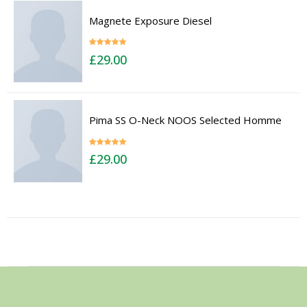
Magnete Exposure Diesel
Rated
5.00
£
29.00
out of 5
Pima SS O-Neck NOOS Selected Homme
Rated
5.00
£
29.00
out of 5