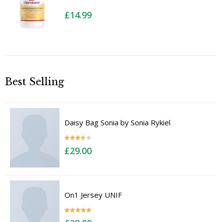
£
14.99
Best Selling
Daisy Bag Sonia by Sonia Rykiel
Rated
£
29.00
3.50
out
of 5
On1 Jersey UNIF
Rated
5.00